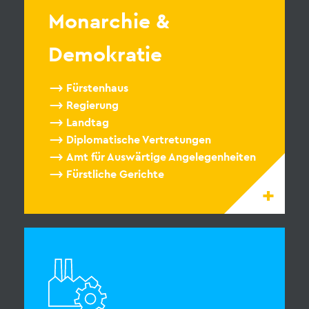
Monarchie &
Demokratie
Fürstenhaus
Regierung
Landtag
Diplomatische Vertretungen
Amt für Auswärtige Angelegenheiten
Fürstliche Gerichte
+