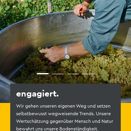
engagiert.
z
Wir gehen unseren eigenen Weg und setzen
Li
selbstbewusst wegweisende Trends. Unsere
g
Wertschätzung gegenüber Mensch und Natur
un
bewahrt uns unsere Bodenständigkeit.