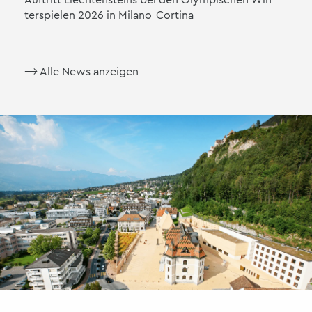
ter­spie­len 2026 in Mi­la­no-Cor­ti­na
⟶ Alle News an­zei­gen