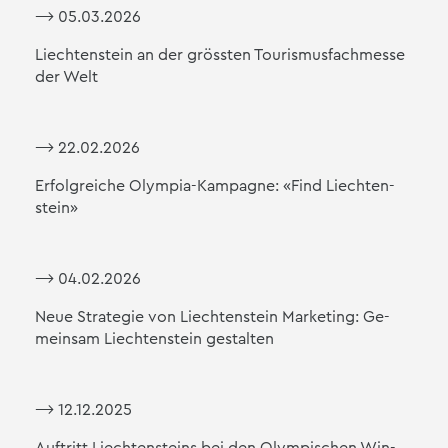
⟶ 05.03.2026
Liech­ten­stein an der gröss­ten Tou­ris­mus­fach­mes­se
der Welt
⟶ 22.02.2026
Er­folg­rei­che Olym­pia-Kam­pa­gne: «Find Liech­ten­
stein»
⟶ 04.02.2026
Neue Stra­te­gie von Liech­ten­stein Mar­ke­ting: Ge­
mein­sam Liech­ten­stein ge­stal­ten
⟶ 12.12.2025
Auf­tritt Liech­ten­steins bei den Olym­pi­schen Win­