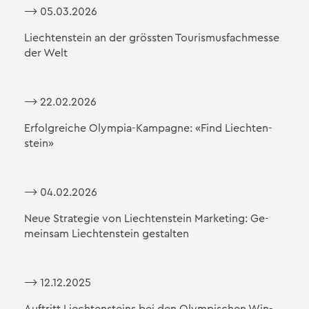
⟶ 05.03.2026
Liech­ten­stein an der gröss­ten Tou­ris­mus­fach­mes­se
der Welt
⟶ 22.02.2026
Er­folg­rei­che Olym­pia-Kam­pa­gne: «Find Liech­ten­
stein»
⟶ 04.02.2026
Neue Stra­te­gie von Liech­ten­stein Mar­ke­ting: Ge­
mein­sam Liech­ten­stein ge­stal­ten
⟶ 12.12.2025
Auf­tritt Liech­ten­steins bei den Olym­pi­schen Win­