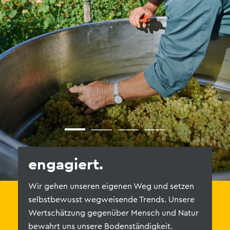
engagiert.
z
Wir gehen unseren eigenen Weg und setzen
Li
selbstbewusst wegweisende Trends. Unsere
g
Wertschätzung gegenüber Mensch und Natur
un
bewahrt uns unsere Bodenständigkeit.