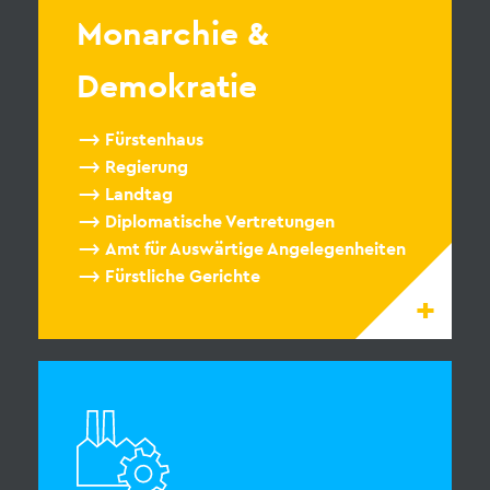
Monarchie &
Demokratie
Fürstenhaus
Regierung
Landtag
Diplomatische Vertretungen
Amt für Auswärtige Angelegenheiten
Fürstliche Gerichte
+