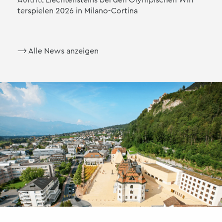
ter­spie­len 2026 in Mi­la­no-Cor­ti­na
⟶ Alle News an­zei­gen