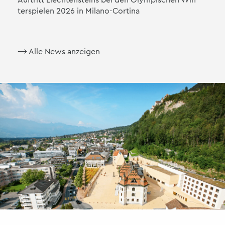
ter­spie­len 2026 in Mi­la­no-Cor­ti­na
⟶ Alle News an­zei­gen