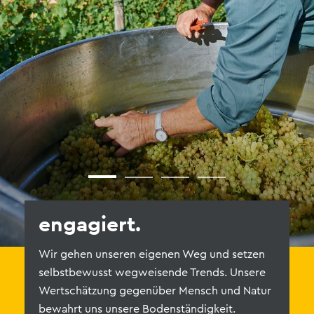
engagiert.
z
Wir gehen unseren eigenen Weg und setzen
Li
selbstbewusst wegweisende Trends. Unsere
g
Wertschätzung gegenüber Mensch und Natur
un
bewahrt uns unsere Bodenständigkeit.