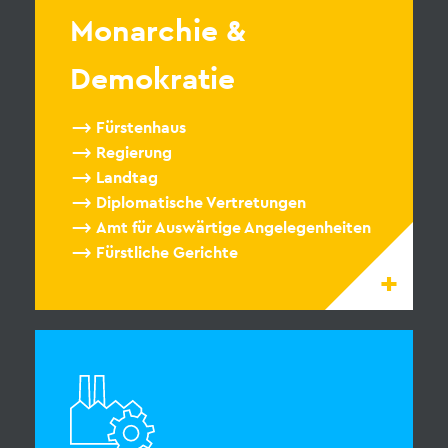
Monarchie &
Demokratie
Fürstenhaus
Regierung
Landtag
Diplomatische Vertretungen
Amt für Auswärtige Angelegenheiten
Fürstliche Gerichte
+