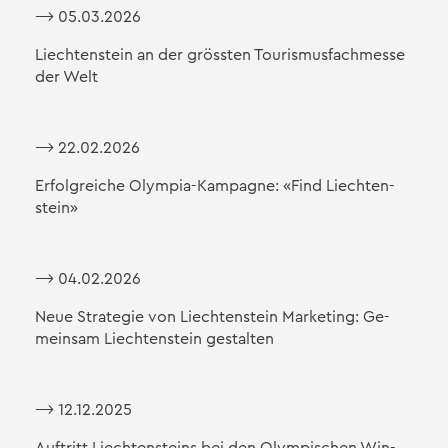
⟶ 05.03.2026
Liech­ten­stein an der gröss­ten Tou­ris­mus­fach­mes­se
der Welt
⟶ 22.02.2026
Er­folg­rei­che Olym­pia-Kam­pa­gne: «Find Liech­ten­
stein»
⟶ 04.02.2026
Neue Stra­te­gie von Liech­ten­stein Mar­ke­ting: Ge­
mein­sam Liech­ten­stein ge­stal­ten
⟶ 12.12.2025
Auf­tritt Liech­ten­steins bei den Olym­pi­schen Win­